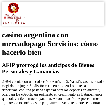
casino argentina con
mercadopago Servicios: cómo
hacerlo bien
AFIP prorrogó los anticipos de Bienes
Personales y Ganancias
20Bet cuenta con una colección de más de 5. Ya estás casi listo, solo
elegí donde jugar. Su diseño está centrado en las apuestas
deportivas, con una pestaña especial para los deportes en directo y
otra para los eSports, un segmento en crecimiento en Latinoamérica
que todavía tiene mucho para dar. A continuación, te presentamos
algunos de los métodos de pago alternativos que puedes encontrar