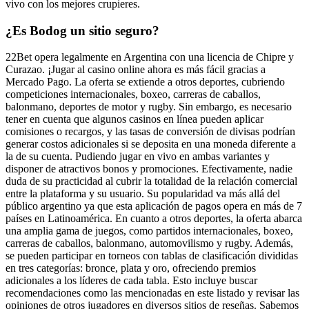
vivo con los mejores crupieres.
¿Es Bodog un sitio seguro?
22Bet opera legalmente en Argentina con una licencia de Chipre y
Curazao. ¡Jugar al casino online ahora es más fácil gracias a
Mercado Pago. La oferta se extiende a otros deportes, cubriendo
competiciones internacionales, boxeo, carreras de caballos,
balonmano, deportes de motor y rugby. Sin embargo, es necesario
tener en cuenta que algunos casinos en línea pueden aplicar
comisiones o recargos, y las tasas de conversión de divisas podrían
generar costos adicionales si se deposita en una moneda diferente a
la de su cuenta. Pudiendo jugar en vivo en ambas variantes y
disponer de atractivos bonos y promociones. Efectivamente, nadie
duda de su practicidad al cubrir la totalidad de la relación comercial
entre la plataforma y su usuario. Su popularidad va más allá del
público argentino ya que esta aplicación de pagos opera en más de 7
países en Latinoamérica. En cuanto a otros deportes, la oferta abarca
una amplia gama de juegos, como partidos internacionales, boxeo,
carreras de caballos, balonmano, automovilismo y rugby. Además,
se pueden participar en torneos con tablas de clasificación divididas
en tres categorías: bronce, plata y oro, ofreciendo premios
adicionales a los líderes de cada tabla. Esto incluye buscar
recomendaciones como las mencionadas en este listado y revisar las
opiniones de otros jugadores en diversos sitios de reseñas. Sabemos