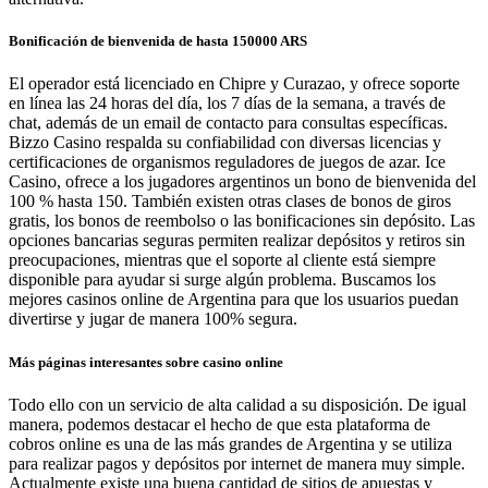
Bonificación de bienvenida de hasta 150000 ARS
El operador está licenciado en Chipre y Curazao, y ofrece soporte
en línea las 24 horas del día, los 7 días de la semana, a través de
chat, además de un email de contacto para consultas específicas.
Bizzo Casino respalda su confiabilidad con diversas licencias y
certificaciones de organismos reguladores de juegos de azar. Ice
Casino, ofrece a los jugadores argentinos un bono de bienvenida del
100 % hasta 150. También existen otras clases de bonos de giros
gratis, los bonos de reembolso o las bonificaciones sin depósito. Las
opciones bancarias seguras permiten realizar depósitos y retiros sin
preocupaciones, mientras que el soporte al cliente está siempre
disponible para ayudar si surge algún problema. Buscamos los
mejores casinos online de Argentina para que los usuarios puedan
divertirse y jugar de manera 100% segura.
Más páginas interesantes sobre casino online
Todo ello con un servicio de alta calidad a su disposición. De igual
manera, podemos destacar el hecho de que esta plataforma de
cobros online es una de las más grandes de Argentina y se utiliza
para realizar pagos y depósitos por internet de manera muy simple.
Actualmente existe una buena cantidad de sitios de apuestas y