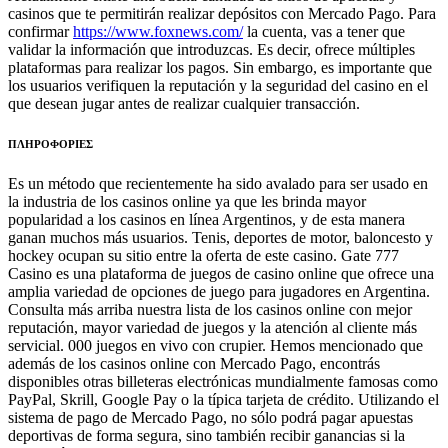
casinos que te permitirán realizar depósitos con Mercado Pago. Para
confirmar
https://www.foxnews.com/
la cuenta, vas a tener que
validar la información que introduzcas. Es decir, ofrece múltiples
plataformas para realizar los pagos. Sin embargo, es importante que
los usuarios verifiquen la reputación y la seguridad del casino en el
que desean jugar antes de realizar cualquier transacción.
ΠΛΗΡΟΦΟΡΙΕΣ
Es un método que recientemente ha sido avalado para ser usado en
la industria de los casinos online ya que les brinda mayor
popularidad a los casinos en línea Argentinos, y de esta manera
ganan muchos más usuarios. Tenis, deportes de motor, baloncesto y
hockey ocupan su sitio entre la oferta de este casino. Gate 777
Casino es una plataforma de juegos de casino online que ofrece una
amplia variedad de opciones de juego para jugadores en Argentina.
Consulta más arriba nuestra lista de los casinos online con mejor
reputación, mayor variedad de juegos y la atención al cliente más
servicial. 000 juegos en vivo con crupier. Hemos mencionado que
además de los casinos online con Mercado Pago, encontrás
disponibles otras billeteras electrónicas mundialmente famosas como
PayPal, Skrill, Google Pay o la típica tarjeta de crédito. Utilizando el
sistema de pago de Mercado Pago, no sólo podrá pagar apuestas
deportivas de forma segura, sino también recibir ganancias si la